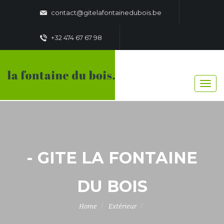
contact@gitelafontainedubois.be
+32 474 67 67 98
- GITE LA FONTAINE
DU BOIS
Home
Extérieur